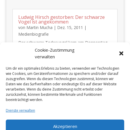
Ludwig Hirsch gestorben: Der schwarze
Vogel ist angekommen
von
Martin Mucha
|
Dez. 15, 2011
|
Medienbiografie
​Der schwarze Todesvogel kam am Donnerstag,
24. 11. 2011 zu Ludwig Hirsch. Er hatte ihn
Cookie-Zustimmung
gerufen und ging ihm einen Schritt entgegen. Im
verwalten
Wiener Wilhelminenspital wählte der von seiner
Um dir ein optimales Erlebnis zu bieten, verwenden wir Technologien
Krankheit gezeichnete Schauspieler und Sänger
wie Cookies, um Geräteinformationen zu speichern und/oder darauf
selbst seinen Weg: Ein letaler Abgang...
zuzugreifen. Wenn du diesen Technologien zustimmst, können wir
Daten wie das Surfverhalten oder eindeutige IDs auf dieser Website
verarbeiten. Wenn du deine Zustimmung nicht erteilst oder
zurückziehst, können bestimmte Merkmale und Funktionen
« Ältere Einträge
Nächste Einträge »
beeinträchtigt werden.
Dienste verwalten
Akzeptieren