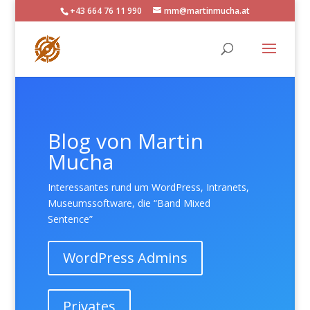
+43 664 76 11 990
mm@martinmucha.at
Blog von Martin
Mucha
Interessantes rund um WordPress, Intranets,
Museumssoftware, die “Band Mixed
Sentence”
WordPress Admins
Privates