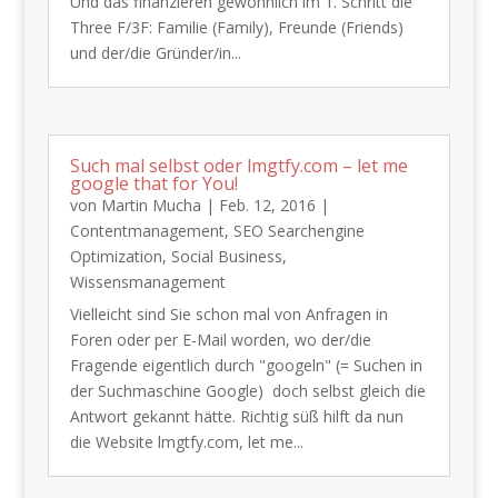
Und das finanzieren gewöhnlich im 1. Schritt die
Three F/3F: Familie (Family), Freunde (Friends)
und der/die Gründer/in...
Such mal selbst oder lmgtfy.com – let me
google that for You!
von
Martin Mucha
|
Feb. 12, 2016
|
Contentmanagement
,
SEO Searchengine
Optimization
,
Social Business
,
Wissensmanagement
Vielleicht sind Sie schon mal von Anfragen in
Foren oder per E-Mail worden, wo der/die
Fragende eigentlich durch "googeln" (= Suchen in
der Suchmaschine Google) doch selbst gleich die
Antwort gekannt hätte. Richtig süß hilft da nun
die Website lmgtfy.com, let me...