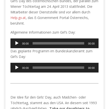
Girl’s Day des österreichischen Bundes, der parallel zum
Wiener Töchtertag am 24. April 2013 stattfindet. Die
Mitarbeiter dieser Dienststelle sind vor allem durch
Help.gv.at
, das E-Gorvernment Portal Österreichs,
berühmt.
Allgemeine Informationen zum Girl’s Day:
Audio-
00:00
00:00
Player
Das geplante Programm im Bundeskanzleramt zum
Girl’s Day:
Audio-
00:00
00:00
Player
Die Idee für den Girls‘ Day, auch Mädchen- oder
Töchtertag, stammt aus den USA. An diesem seit 1993
jährlich durchgeführten
„Take our daughters to