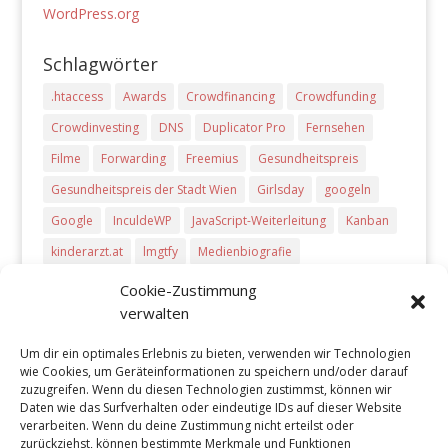
WordPress.org
Schlagwörter
.htaccess
Awards
Crowdfinancing
Crowdfunding
Crowdinvesting
DNS
Duplicator Pro
Fernsehen
Filme
Forwarding
Freemius
Gesundheitspreis
Gesundheitspreis der Stadt Wien
Girlsday
googeln
Google
InculdeWP
JavaScript-Weiterleitung
Kanban
kinderarzt.at
lmgtfy
Medienbiografie
meta-refresh Weiterleitung
Microsoft Dynamics CRM
Cookie-Zustimmung
verwalten
php-Weiterleitung
Pitch Deck
Plug-Ins
PowerPoint
Preise
presentations
Producthunt
Radio
Um dir ein optimales Erlebnis zu bieten, verwenden wir Technologien
wie Cookies, um Geräteinformationen zu speichern und/oder darauf
Start-ups
Startups
Tageszeitungen
Trello
TV
zuzugreifen. Wenn du diesen Technologien zustimmst, können wir
Töchtertag
Vova Feldmann
wcvie
wcvie 2017
Daten wie das Surfverhalten oder eindeutige IDs auf dieser Website
verarbeiten. Wenn du deine Zustimmung nicht erteilst oder
Weiterleitung
WordCamp Vienna 2017
zurückziehst, können bestimmte Merkmale und Funktionen