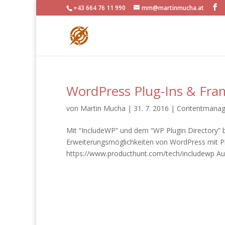
+43 664 76 11 990
mm@martinmucha.at
WordPress Plug-Ins & Fr
von
Martin Mucha
|
31. 7. 2016
|
Contentmana
Mit “IncludeWP” und dem “WP Plugin Directory” bit
Erweiterungsmöglichkeiten von WordPress mit Pl
https://www.producthunt.com/tech/includewp Au