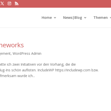
Home
News|Blog
Themen
ameworks
gement
,
WordPress Admin
te ich zwei Initiativen vor den Vorhang, die die
ug-Ins schön auflisten. IncludeWP https://includewp.com bzw.
fmerksam wurde ich...