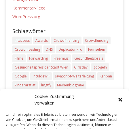
Kommentar-Feed
WordPress.org
Schlagwörter
.htaccess
Awards
Crowdfinancing
Crowdfunding
Crowdinvesting
DNS
Duplicator Pro
Fernsehen
Filme
Forwarding
Freemius
Gesundheitspreis
Gesundheitspreis der Stadt Wien
Girlsday
googeln
Google
InculdeWP
JavaScript-Weiterleitung
Kanban
kinderarzt.at
lmgtfy
Medienbiografie
meta-refresh Weiterleitung
Microsoft Dynamics CRM
Cookie-Zustimmung
verwalten
php-Weiterleitung
Pitch Deck
Plug-Ins
PowerPoint
Preise
presentations
Producthunt
Radio
Um dir ein optimales Erlebnis zu bieten, verwenden wir Technologien
wie Cookies, um Geräteinformationen zu speichern und/oder darauf
Start-ups
Startups
Tageszeitungen
Trello
TV
zuzugreifen. Wenn du diesen Technologien zustimmst, können wir