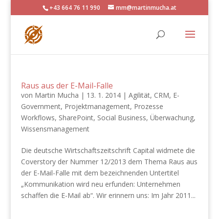
+43 664 76 11 990
mm@martinmucha.at
Raus aus der E-Mail-Falle
von
Martin Mucha
|
13. 1. 2014
|
Agilität
,
CRM
,
E-
Government
,
Projektmanagement
,
Prozesse
Workflows
,
SharePoint
,
Social Business
,
Überwachung
,
Wissensmanagement
Die deutsche Wirtschaftszeitschrift Capital widmete die
Coverstory der Nummer 12/2013​​​​ dem Thema Raus aus
der E-Mail-Falle​ mit dem bezeichnenden Untertitel
„Kommunikation wird neu erfunden: Unternehmen
schaffen die E-Mail ab“. Wir erinnern uns: Im Jahr 2011...