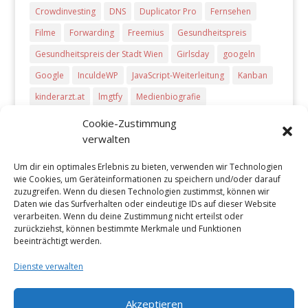
Crowdinvesting
DNS
Duplicator Pro
Fernsehen
Filme
Forwarding
Freemius
Gesundheitspreis
Gesundheitspreis der Stadt Wien
Girlsday
googeln
Google
InculdeWP
JavaScript-Weiterleitung
Kanban
kinderarzt.at
lmgtfy
Medienbiografie
meta-refresh Weiterleitung
Microsoft Dynamics CRM
Cookie-Zustimmung
verwalten
php-Weiterleitung
Pitch Deck
Plug-Ins
PowerPoint
Preise
presentations
Producthunt
Radio
Um dir ein optimales Erlebnis zu bieten, verwenden wir Technologien
wie Cookies, um Geräteinformationen zu speichern und/oder darauf
Start-ups
Startups
Tageszeitungen
Trello
TV
zuzugreifen. Wenn du diesen Technologien zustimmst, können wir
Töchtertag
Vova Feldmann
wcvie
wcvie 2017
Daten wie das Surfverhalten oder eindeutige IDs auf dieser Website
verarbeiten. Wenn du deine Zustimmung nicht erteilst oder
Weiterleitung
WordCamp Vienna 2017
zurückziehst, können bestimmte Merkmale und Funktionen
beeinträchtigt werden.
WordPress Plug-Ins
WPPluginDirectory
Dienste verwalten
Akzeptieren