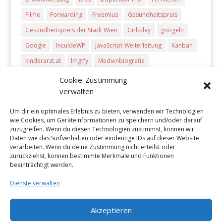
Filme
Forwarding
Freemius
Gesundheitspreis
Gesundheitspreis der Stadt Wien
Girlsday
googeln
Google
InculdeWP
JavaScript-Weiterleitung
Kanban
kinderarzt.at
lmgtfy
Medienbiografie
meta-refresh Weiterleitung
Microsoft Dynamics CRM
Cookie-Zustimmung
verwalten
php-Weiterleitung
Pitch Deck
Plug-Ins
PowerPoint
Preise
presentations
Producthunt
Radio
Um dir ein optimales Erlebnis zu bieten, verwenden wir Technologien
wie Cookies, um Geräteinformationen zu speichern und/oder darauf
Start-ups
Startups
Tageszeitungen
Trello
TV
zuzugreifen. Wenn du diesen Technologien zustimmst, können wir
Töchtertag
Vova Feldmann
wcvie
wcvie 2017
Daten wie das Surfverhalten oder eindeutige IDs auf dieser Website
verarbeiten. Wenn du deine Zustimmung nicht erteilst oder
Weiterleitung
WordCamp Vienna 2017
zurückziehst, können bestimmte Merkmale und Funktionen
beeinträchtigt werden.
WordPress Plug-Ins
WPPluginDirectory
Dienste verwalten
Akzeptieren