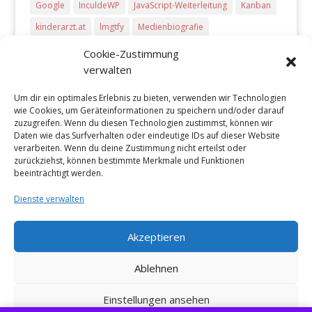
Google
InculdeWP
JavaScript-Weiterleitung
Kanban
kinderarzt.at
lmgtfy
Medienbiografie
meta-refresh Weiterleitung
Microsoft Dynamics CRM
Cookie-Zustimmung
verwalten
php-Weiterleitung
Pitch Deck
Plug-Ins
PowerPoint
Preise
presentations
Producthunt
Radio
Um dir ein optimales Erlebnis zu bieten, verwenden wir Technologien
wie Cookies, um Geräteinformationen zu speichern und/oder darauf
Start-ups
Startups
Tageszeitungen
Trello
TV
zuzugreifen. Wenn du diesen Technologien zustimmst, können wir
Töchtertag
Vova Feldmann
wcvie
wcvie 2017
Daten wie das Surfverhalten oder eindeutige IDs auf dieser Website
verarbeiten. Wenn du deine Zustimmung nicht erteilst oder
Weiterleitung
WordCamp Vienna 2017
zurückziehst, können bestimmte Merkmale und Funktionen
beeinträchtigt werden.
WordPress Plug-Ins
WPPluginDirectory
Dienste verwalten
Akzeptieren
Ablehnen
Designed by
Elegant Themes
| Powered by
WordPress
Einstellungen ansehen