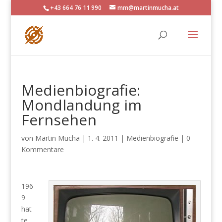
+43 664 76 11 990
mm@martinmucha.at
Medienbiografie:
Mondlandung im
Fernsehen
von
Martin Mucha
|
1. 4. 2011
|
Medienbiografie
|
0
Kommentare
196
9
hat
te