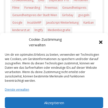
Crowdinvesting
DNS
Duplicator Pro
Fernsehen
Filme
Forwarding
Freemius
Gesundheitspreis
Gesundheitspreis der Stadt Wien
Girlsday
googeln
Google
InculdeWP
JavaScript-Weiterleitung
Kanban
kinderarzt.at
lmgtfy
Medienbiografie
meta-refresh Weiterleitung
Microsoft Dynamics CRM
Cookie-Zustimmung
verwalten
php-Weiterleitung
Pitch Deck
Plug-Ins
PowerPoint
Preise
presentations
Producthunt
Radio
Um dir ein optimales Erlebnis zu bieten, verwenden wir Technologien
wie Cookies, um Geräteinformationen zu speichern und/oder darauf
Start-ups
Startups
Tageszeitungen
Trello
TV
zuzugreifen. Wenn du diesen Technologien zustimmst, können wir
Töchtertag
Vova Feldmann
wcvie
wcvie 2017
Daten wie das Surfverhalten oder eindeutige IDs auf dieser Website
verarbeiten. Wenn du deine Zustimmung nicht erteilst oder
Weiterleitung
WordCamp Vienna 2017
zurückziehst, können bestimmte Merkmale und Funktionen
beeinträchtigt werden.
WordPress Plug-Ins
WPPluginDirectory
Dienste verwalten
Akzeptieren