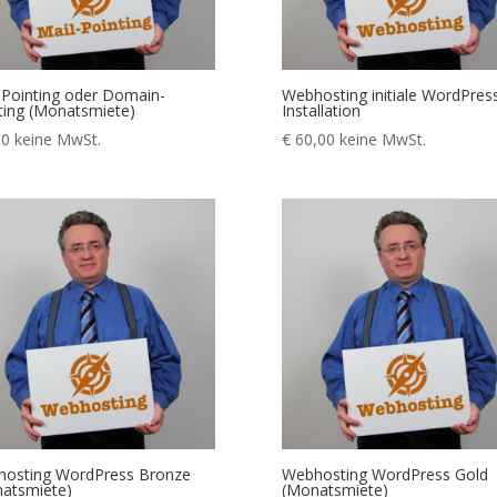
-Pointing oder Domain-
Webhosting initiale WordPres
ting (Monatsmiete)
Installation
00
keine MwSt.
€
60,00
keine MwSt.
osting WordPress Bronze
Webhosting WordPress Gold
atsmiete)
(Monatsmiete)