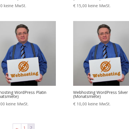
00
keine MwSt.
€
15,00
keine MwSt.
osting WordPress Platin
Webhosting WordPress Silver
atsmiete)
(Monatsmiete)
,00
keine MwSt.
€
10,00
keine MwSt.
←
1
2